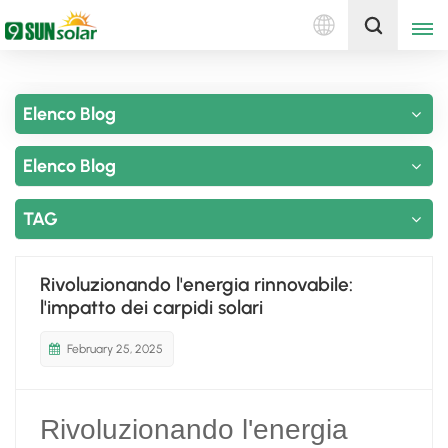
Italiano
Ottieni un preventivo
Elenco Blog
English
Elenco Blog
Deutsch
русский
TAG
italiano
Rivoluzionando l'energia rinnovabile:
español
l'impatto dei carpidi solari
português
February 25, 2025
Nederlands
Rivoluzionando l'energia
العربية