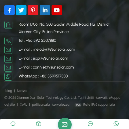
Room 1706, No. 503 Gaolin Middle Road, Huli District,
Xiamen City, Fujian Province
tel : +86 592 5507880
E-mail : melody@9sunsolar.com
E-mail : exp@9sunsolar.com
E-mail : connie@9sunsolar.com
WhatsApp : +8613599517330
blog
|
Notizia
© 2026 Xiamen 9sun Solar Technology Co., Ltd.. Tutti i diritti riservati .
Mappa
del sito
|
XML
|
politica sulla riservatezza
Rete IPv6 supportata