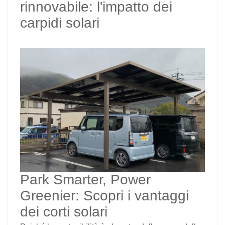
rinnovabile: l'impatto dei
日本語
carpidi solari
한국의
Park Smarter, Power
Greenier: Scopri i vantaggi
dei corti solari