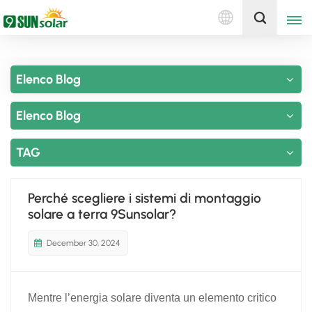
Italiano
Ottieni un preventivo
Elenco Blog
English
Elenco Blog
Deutsch
русский
TAG
italiano
Perché scegliere i sistemi di montaggio
español
solare a terra 9Sunsolar?
português
December 30, 2024
Nederlands
Mentre l’energia solare diventa un elemento critico
العربية