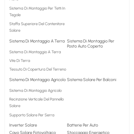
Sistema Di Montaggio Per Tetti In
日本語
Tegole
한국의
Staffa Superiore Del Contenitore
Solare
Sistema Di Montaggio A Terra
Sistema Di Montaggio Per
Posto Auto Coperto
Sistema Di Montaggio A Terra
Vite Di Terra
Tessuto Di Copertura Del Terreno
Sistema Di Montaggio Agricolo
Sistema Solare Per Balconi
Sistema Di Montaggio Agricolo
Recinzione Verticale Del Pannello
Solare
Supporto Solare Per Serra
Inverter Solare
Batterie Per Auto
Cavo Solare Fotovoltaico
Stoccaggio Energetico