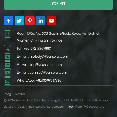
Room 1706, No. 503 Gaolin Middle Road, Huli District,
Xiamen City, Fujian Province
tel : +86 592 5507880
E-mail : melody@9sunsolar.com
E-mail : exp@9sunsolar.com
E-mail : connie@9sunsolar.com
WhatsApp : +8613599517330
blog
|
Notizia
© 2026 Xiamen 9sun Solar Technology Co., Ltd.. Tutti i diritti riservati .
Mappa
del sito
|
XML
|
politica sulla riservatezza
Rete IPv6 supportata