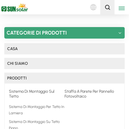
Italiano
Ottieni un preventivo
CATEGORIE DI PRODOTTI
English
Deutsch
CASA
русский
CHI SIAMO
italiano
PRODOTTI
español
Sistema Di Montaggio Sul
Staffa A Parete Per Pannello
Tetto
Fotovoltaico
português
Sistema Di Montaggio Per Tetto In
Nederlands
Lamiera
Sistema Di Montaggio Su Tetto
العربية
Piano