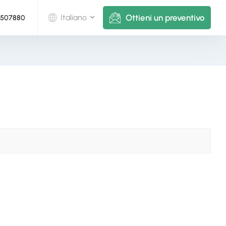
Ottieni un preventivo
Italiano
5507880
English
Deutsch
русский
italiano
español
português
Nederlands
العربية