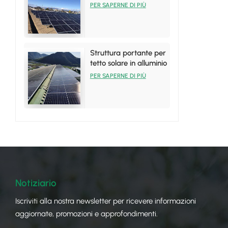
pannelli solari in
PER SAPERNE DI PIÙ
alluminio
Struttura portante per
tetto solare in alluminio
per installazioni su
PER SAPERNE DI PIÙ
tetto in lamiera
Notiziario
Iscriviti alla nostra newsletter per ricevere informazioni
aggiornate, promozioni e approfondimenti.