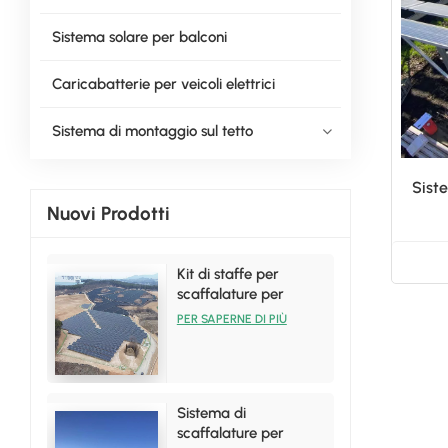
Sistema solare per balconi
Caricabatterie per veicoli elettrici
Sistema di montaggio sul tetto
Sist
Nuovi Prodotti
Kit di staffe per
scaffalature per
installazione solare a
PER SAPERNE DI PIÙ
terra per vendite
calde
Sistema di
scaffalature per