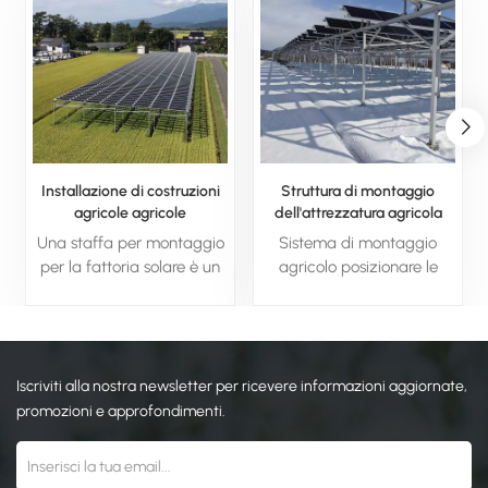
Installazione di costruzioni
Struttura di montaggio
agricole agricole
dell'attrezzatura agricola
commerciali
fotovoltaica per il sistema di
Una staffa per montaggio
Sistema di montaggio
montaggio del parco solare
per la fattoria solare è un
agricolo posizionare le
componente strutturale
staffe come una pergola e
progettato per contenere e
posizionare su di esse i
supportare in modo sicuro i
pannelli solari ad intervalli.
pannelli solari nelle fattorie
Il vantaggio è che gli spazi
Iscriviti alla nostra newsletter per ricevere informazioni aggiornate,
solari su larga scala.
tra i pannelli sono
Queste staffe sono in
relativamente vuoti,
promozioni e approfondimenti.
genere realizzate con
consentendo alla luce
materiali durevoli come
solare di raggiungere in
acciaio zincato o alluminio,
modo uniforme le colture a