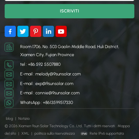
garantendo stabilità e
terra e garantendo uno
resistenza a condizioni
spazio di lavoro adeguato
meteorologiche rigide.
anche sotto i pannelli.
Sono disponibili in vari
design, compresi i sistemi
di tracciamento fisso e di
tracciamento, per
Room 1706, No. 503 Gaolin Middle Road, Huli District,
ottimizzare l'esposizione
Xiamen City, Fujian Province
alla luce solare e
tel : +86 592 5507880
massimizzare la
generazione di energia. Le
E-mail : melody@9sunsolar.com
staffe per montaggio per
E-mail : exp@9sunsolar.com
la fattoria solare sono
E-mail : connie@9sunsolar.com
progettate per una facile
installazione, adattabilità
WhatsApp : +8613599517330
a terreni diversi e durata a
lungo termine. Il loro design
blog
|
Notizia
efficiente aiuta a
© 2026 Xiamen 9sun Solar Technology Co., Ltd.. Tutti i diritti riservati .
Mappa
migliorare le prestazioni
del sito
|
XML
|
politica sulla riservatezza
Rete IPv6 supportata
complessive e la durata