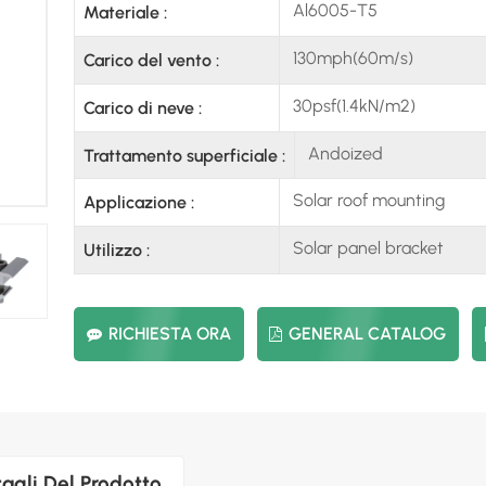
Al6005-T5
Materiale :
130mph(60m/s)
Carico del vento :
30psf(1.4kN/m2)
Carico di neve :
Andoized
Trattamento superficiale :
Solar roof mounting
Applicazione :
Solar panel bracket
Utilizzo :
RICHIESTA ORA
GENERAL CATALOG
agli Del Prodotto