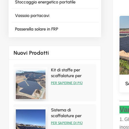
Stoccaggio energetico portatile
Vassoio portacavi
Passerella solare in FRP
Nuovi Prodotti
Kit di staffe per
scaffalature per
installazione solare a
S
PER SAPERNE DI PIÙ
terra per vendite
calde
Va
Sistema di
scaffalature per
1. G
pannelli solari in
PER SAPERNE DI PIÙ
inos
alluminio