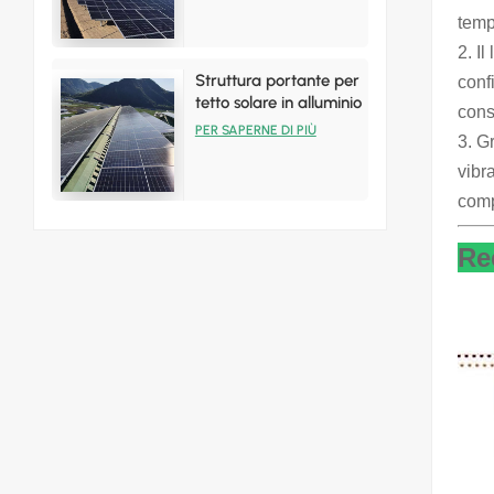
temp
2. I
Struttura portante per
conf
tetto solare in alluminio
cons
per installazioni su
PER SAPERNE DI PIÙ
3. G
tetto in lamiera
vibr
comp
Re