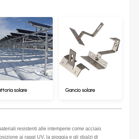
ttoria solare
Gancio solare
materiali resistenti alle intemperie come acciaio
osizione ai raggi UV, la pioggia e gli sbalzi di