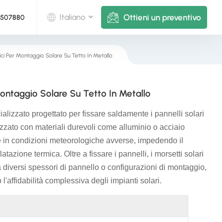
Ottieni un preventivo
Italiano
5507880
aici Per Montaggio Solare Su Tetto In Metallo
English
Deutsch
 Montaggio Solare Su Tetto In Metallo
русский
izzato progettato per fissare saldamente i pannelli solari
italiano
lizzato con materiali durevoli come alluminio o acciaio
he in condizioni meteorologiche avverse, impedendo il
español
tazione termica. Oltre a fissare i pannelli, i morsetti solari
a diversi spessori di pannello o configurazioni di montaggio,
português
l'affidabilità complessiva degli impianti solari.
Nederlands
العربية