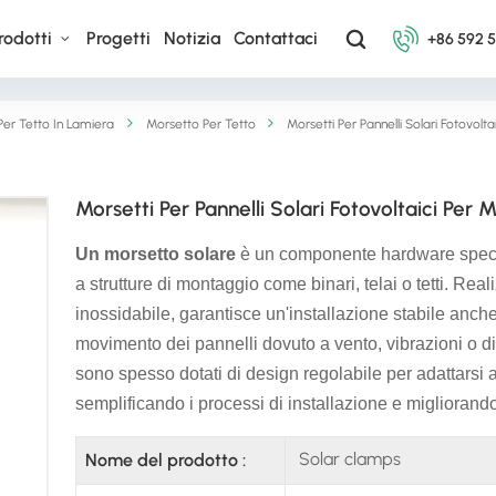
rodotti
Progetti
Notizia
Contattaci
+86 592 
er Tetto In Lamiera
Morsetto Per Tetto
Morsetti Per Pannelli Solari Fotovolt
Morsetti Per Pannelli Solari Fotovoltaici Per
Un morsetto solare
è un componente hardware special
a strutture di montaggio come binari, telai o tetti. Rea
inossidabile, garantisce un'installazione stabile anc
movimento dei pannelli dovuto a vento, vibrazioni o dila
sono spesso dotati di design regolabile per adattarsi 
semplificando i processi di installazione e migliorando 
Solar clamps
Nome del prodotto :