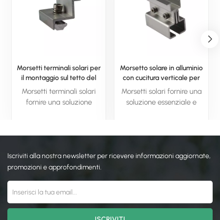
Morsetti terminali solari per
Morsetto solare in alluminio
il montaggio sul tetto del
con cucitura verticale per
pannello solare
sistema solare
Morsetti terminali solari
Morsetti solari fornire una
fornire una soluzione
soluzione essenziale e
essenziale e affidabile per
affidabile per fissare i
fissare i pannelli solari sul
pannelli solari sul posto.
posto. Con materiali
Con materiali durevoli,
durevoli, facilità di
facilità di installazione e
Iscriviti alla nostra newsletter per ricevere informazioni aggiornate,
installazione e proprietà
proprietà resistenti agli
resistenti agli agenti
agenti atmosferici, questi
promozioni e approfondimenti.
atmosferici, questi morsetti
morsetti garantiscono che
garantiscono che il tuo
il tuo sistema solare
sistema solare rimanga
rimanga sicuro, stabile ed
sicuro, stabile ed efficiente
efficiente a lungo termine.