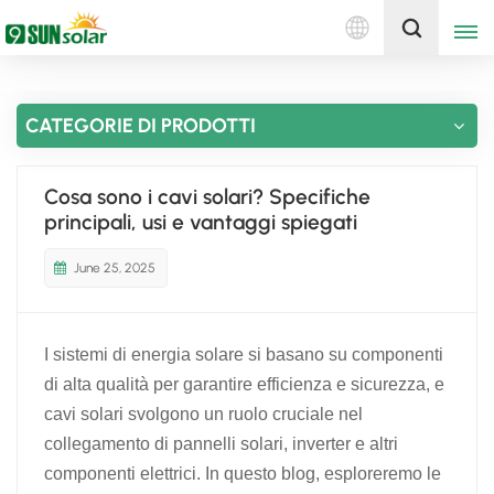
Italiano
Ottieni un preventivo
CATEGORIE DI PRODOTTI
English
Deutsch
Cosa sono i cavi solari? Specifiche
principali, usi e vantaggi spiegati
русский
June 25, 2025
italiano
español
I sistemi di energia solare si basano su componenti
português
di alta qualità per garantire efficienza e sicurezza, e
cavi solari
svolgono un ruolo cruciale nel
Nederlands
collegamento di pannelli solari, inverter e altri
componenti elettrici. In questo blog, esploreremo le
العربية