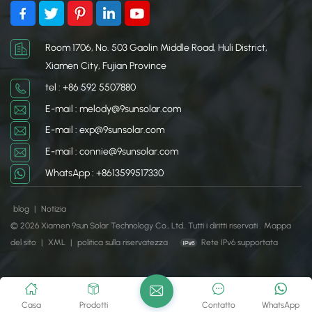
Room 1706, No. 503 Gaolin Middle Road, Huli District,
Xiamen City, Fujian Province
tel : +86 592 5507880
E-mail : melody@9sunsolar.com
E-mail : exp@9sunsolar.com
E-mail : connie@9sunsolar.com
WhatsApp : +8613599517330
blog
|
Notizia
© 2026 Xiamen 9sun Solar Technology Co., Ltd.. Tutti i diritti riservati .
Mappa
del sito
|
XML
|
politica sulla riservatezza
Rete IPv6 supportata
Casa
Prodotti
Contatto
WhatsApp