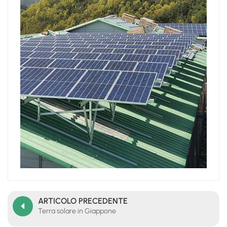
日本語
한국의
ARTICOLO PRECEDENTE
Terra solare in Giappone