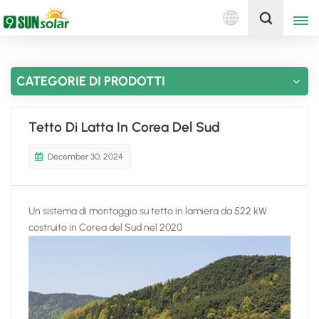
Italiano
Ottieni un preventivo
CATEGORIE DI PRODOTTI
English
Deutsch
Tetto Di Latta In Corea Del Sud
русский
December 30, 2024
italiano
Un sistema di montaggio su tetto in lamiera da 522 kW
español
costruito in Corea del Sud nel 2020
português
Nederlands
العربية