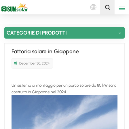
Italiano
Ottieni un preventivo
CATEGORIE DI PRODOTTI
English
Deutsch
Fattoria solare in Giappone
русский
December 30, 2024
italiano
Un sistema di montaggio per un parco solare da 80 kW sarà
español
costruito in Giappone nel 2024
português
Nederlands
العربية