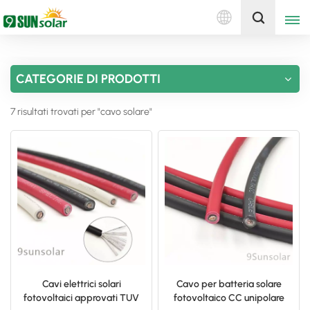
Italiano
Ottieni un preventivo
CATEGORIE DI PRODOTTI
English
7 risultati trovati per "cavo solare"
Deutsch
русский
italiano
español
português
Nederlands
Cavi elettrici solari
Cavo per batteria solare
fotovoltaici approvati TUV
fotovoltaico CC unipolare
العربية