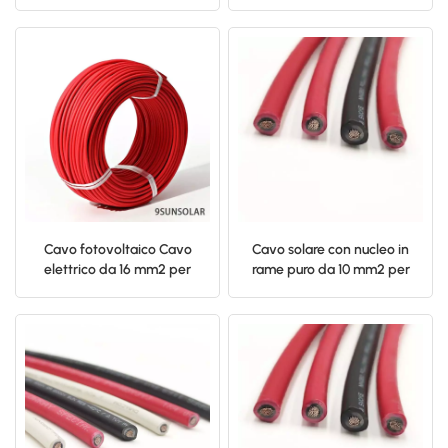
Potenza 6 mm2
da 4 mm2
日本語
한국의
Cavo fotovoltaico Cavo
Cavo solare con nucleo in
elettrico da 16 mm2 per
rame puro da 10 mm2 per
pannello solare
sistema a energia solare