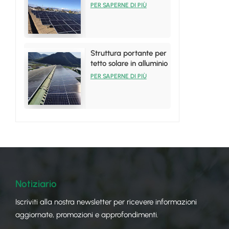
pannelli solari in
PER SAPERNE DI PIÙ
alluminio
Struttura portante per
tetto solare in alluminio
per installazioni su
PER SAPERNE DI PIÙ
tetto in lamiera
Notiziario
Iscriviti alla nostra newsletter per ricevere informazioni
aggiornate, promozioni e approfondimenti.