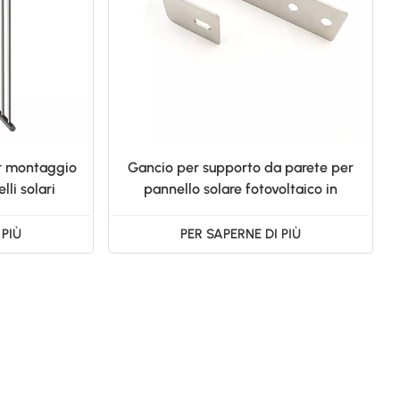
日本語
한국의
r montaggio
Gancio per supporto da parete per
li solari
pannello solare fotovoltaico in
acciaio per balcone
 PIÙ
PER SAPERNE DI PIÙ