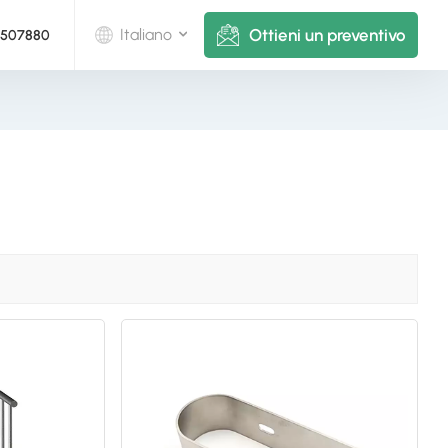
Ottieni un preventivo
Italiano
5507880
English
Deutsch
русский
italiano
español
português
Nederlands
العربية