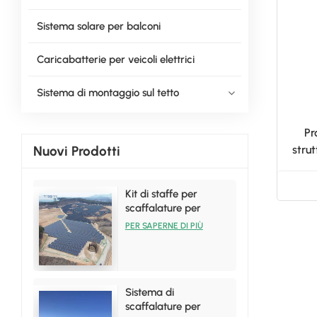
Sistema solare per balconi
Caricabatterie per veicoli elettrici
Sistema di montaggio sul tetto
Pr
Nuovi Prodotti
strut
Kit di staffe per
scaffalature per
installazione solare a
PER SAPERNE DI PIÙ
terra per vendite
calde
Sistema di
scaffalature per