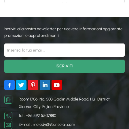
alluminio
solare sul tetto
日本語
한국의
Iscriviti alla nostra newsletter per ricevere informazioni aggiornate,
promozioni e approfondimenti.
Room 1706, No. 503 Gaolin Middle Road, Huli District,
Xiamen City, Fujian Province
tel : +86 592 5507880
E-mail : melody@9sunsolar.com