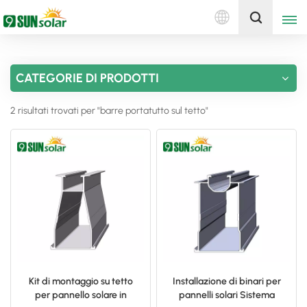
Italiano
Ottieni un preventivo
CATEGORIE DI PRODOTTI
English
2 risultati trovati per "barre portatutto sul tetto"
Deutsch
русский
italiano
español
português
Nederlands
Kit di montaggio su tetto
Installazione di binari per
per pannello solare in
pannelli solari Sistema
العربية