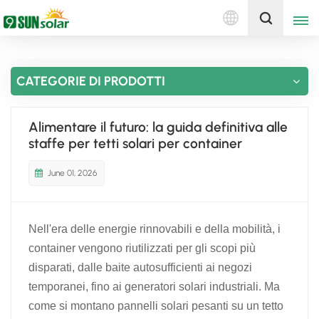
Italiano
Ottieni un preventivo
CATEGORIE DI PRODOTTI
English
Deutsch
Alimentare il futuro: la guida definitiva alle
staffe per tetti solari per container
русский
June 01, 2026
italiano
español
Nell'era delle energie rinnovabili e della mobilità, i
português
container vengono riutilizzati per gli scopi più
disparati, dalle baite autosufficienti ai negozi
Nederlands
temporanei, fino ai generatori solari industriali. Ma
come si montano pannelli solari pesanti su un tetto
العربية