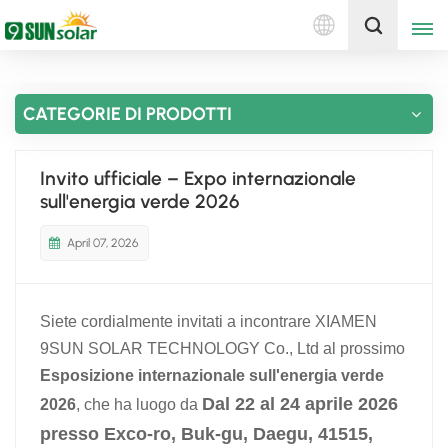
Italiano
Ottieni un preventivo
CATEGORIE DI PRODOTTI
English
Deutsch
Invito ufficiale – Expo internazionale
sull'energia verde 2026
русский
April 07, 2026
italiano
español
Siete cordialmente invitati a incontrare XIAMEN
português
9SUN SOLAR TECHNOLOGY Co., Ltd al prossimo
Esposizione internazionale sull'energia verde
Nederlands
Dal 22 al 24 aprile 2026
2026
, che ha luogo da
presso Exco-ro, Buk-gu, Daegu, 41515,
العربية