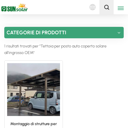
Italiano
Ottieni un preventivo
CATEGORIE DI PRODOTTI
English
1 risultati trovati per "Tettoia per posto auto coperto solare
Deutsch
all'ingrosso OEM"
русский
italiano
español
português
Nederlands
Montaggio di strutture per
العربية