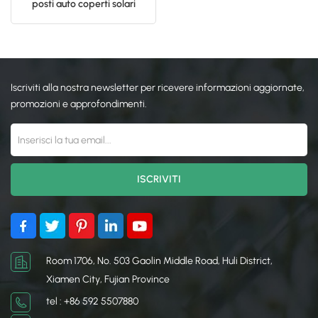
posti auto coperti solari
fotovoltaici residenziali in
日本語
alluminio
한국의
Iscriviti alla nostra newsletter per ricevere informazioni aggiornate,
promozioni e approfondimenti.
Room 1706, No. 503 Gaolin Middle Road, Huli District,
Xiamen City, Fujian Province
tel : +86 592 5507880