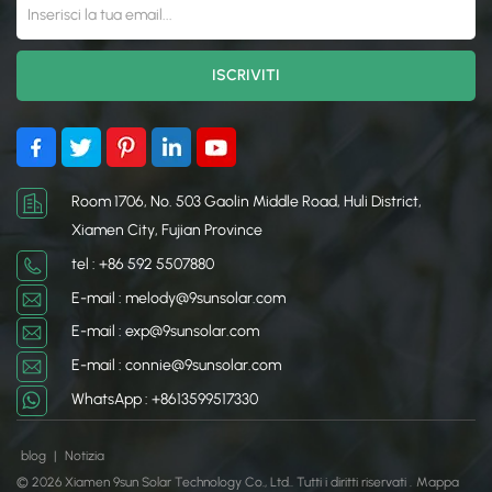
Room 1706, No. 503 Gaolin Middle Road, Huli District,
Xiamen City, Fujian Province
tel : +86 592 5507880
E-mail : melody@9sunsolar.com
E-mail : exp@9sunsolar.com
E-mail : connie@9sunsolar.com
WhatsApp : +8613599517330
blog
|
Notizia
© 2026 Xiamen 9sun Solar Technology Co., Ltd.. Tutti i diritti riservati .
Mappa