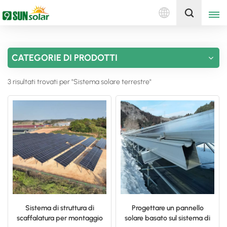
Italiano
Ottieni un preventivo
CATEGORIE DI PRODOTTI
English
3 risultati trovati per "Sistema solare terrestre"
Deutsch
русский
italiano
español
português
Nederlands
Sistema di struttura di
Progettare un pannello
scaffalatura per montaggio
solare basato sul sistema di
العربية