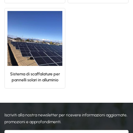
a terra di pannelli solari
terra
fotovoltaici in alluminio
日本語
한국의
Sistema di scaffalature per
pannelli solari in alluminio
Iscriviti alla nostra newsletter per ricevere informazioni aggiornate,
promozioni e approfondimenti.