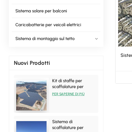
Sistema solare per balconi
Caricabatterie per veicoli elettrici
Sistema di montaggio sul tetto
Siste
Nuovi Prodotti
Kit di staffe per
scaffalature per
installazione solare a
PER SAPERNE DI PIÙ
terra per vendite
calde
Sistema di
scaffalature per