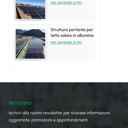
pannelli solari in
PER SAPERNE DI PIÙ
alluminio
Struttura portante per
tetto solare in alluminio
per installazioni su
PER SAPERNE DI PIÙ
tetto in lamiera
Notiziario
Iscriviti alla nostra newsletter per ricevere informazioni
aggiornate, promozioni e approfondimenti.