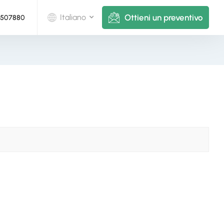
Ottieni un preventivo
Italiano
5507880
English
Deutsch
русский
italiano
español
português
Nederlands
العربية