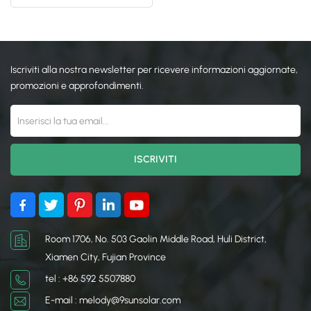
passerella solare in FRP
日本語
한국의
Iscriviti alla nostra newsletter per ricevere informazioni aggiornate,
promozioni e approfondimenti.
Room 1706, No. 503 Gaolin Middle Road, Huli District,
Xiamen City, Fujian Province
tel : +86 592 5507880
E-mail : melody@9sunsolar.com