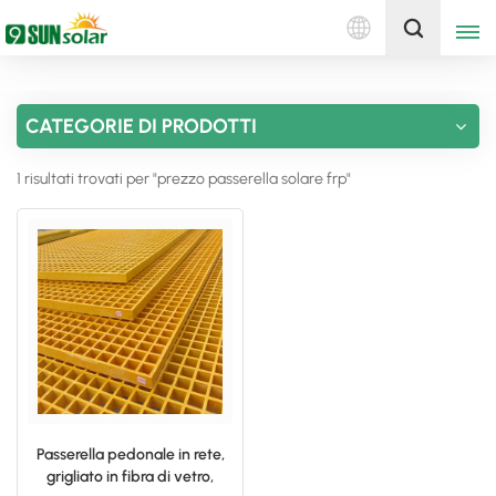
Italiano
Ottieni un preventivo
CATEGORIE DI PRODOTTI
English
1 risultati trovati per "prezzo passerella solare frp"
Deutsch
русский
italiano
español
português
Nederlands
Passerella pedonale in rete,
grigliato in fibra di vetro,
العربية