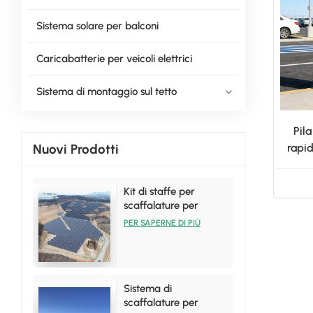
Sistema solare per balconi
Caricabatterie per veicoli elettrici
Sistema di montaggio sul tetto
Pila
Nuovi Prodotti
rapid
Kit di staffe per
scaffalature per
installazione solare a
PER SAPERNE DI PIÙ
terra per vendite
calde
Sistema di
scaffalature per