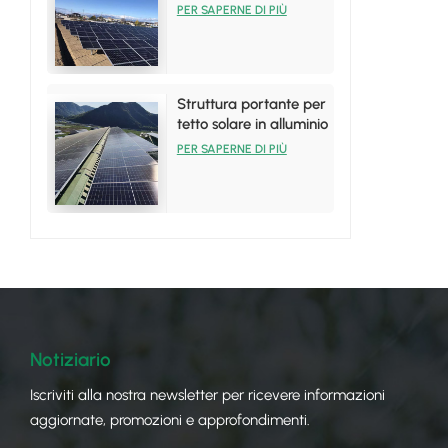
pannelli solari in
PER SAPERNE DI PIÙ
alluminio
Struttura portante per
tetto solare in alluminio
per installazioni su
PER SAPERNE DI PIÙ
tetto in lamiera
Notiziario
Iscriviti alla nostra newsletter per ricevere informazioni
aggiornate, promozioni e approfondimenti.