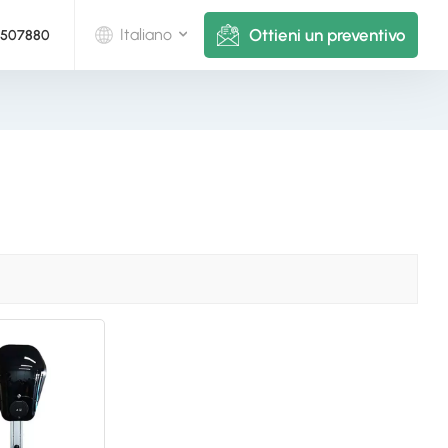
Ottieni un preventivo
Italiano
5507880
English
Deutsch
русский
italiano
español
português
Nederlands
العربية