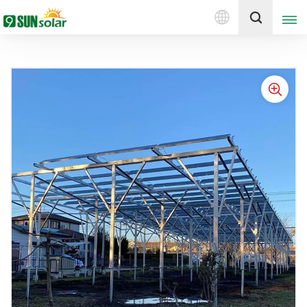
Italiano
Ottieni un preventivo
English
Deutsch
русский
italiano
español
português
Nederlands
العربية