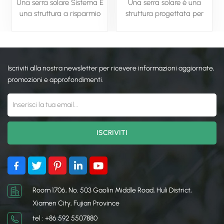
Una serra solare Sistema È
Una serra solare è una
una struttura a risparmio
struttura progettata per
energetico progettata per
sfruttare l'energia solare
sfruttare la luce solare per
per le piante in crescita,
la crescita delle piante,
anche nei climi più freddi.
mantenendo al contempo
Utilizza principi passivi di
Iscriviti alla nostra newsletter per ricevere informazioni aggiornate,
livelli ottimali di
progettazione solare, come
temperatura e umidità.
orientamento rivolto a sud,
promozioni e approfondimenti.
Spesso integra pannelli
pareti isolate e vetri
solari passivi, massa
trasparenti, per
termica e talvolta pannelli
massimizzare
fotovoltaici per ridurre la
l'assorbimento della luce
dipendenza da fonti
solare e trattenere il calore.
energetiche esterne.
Alcune serre solari
incorporano anche sistemi
attivi come pannelli solari
o massa termica (ad es.
Barre d'acqua o pietra) per
Room 1706, No. 503 Gaolin Middle Road, Huli District,
conservare e distribuire
Xiamen City, Fujian Province
calore. Questo approccio
tel : +86 592 5507880
sostenibile riduce la