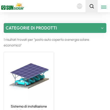
Italiano
Ottieni un preventivo
CATEGORIE DI PRODOTTI
English
1 risultati trovati per "posto auto coperto a energia solare
Deutsch
economico"
русский
italiano
español
português
Nederlands
Sistema di installazione
العربية