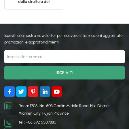
della struttura del
parcheggio solare
日本語
fotovoltaico a prezzo
competitivo
한국의
Iscriviti alla nostra newsletter per ricevere informazioni aggiornate,
promozioni e approfondimenti.
Room 1706, No. 503 Gaolin Middle Road, Huli District,
Xiamen City, Fujian Province
tel : +86 592 5507880