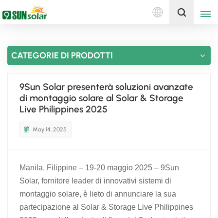
Italiano
Ottieni un preventivo
CATEGORIE DI PRODOTTI
English
Deutsch
9Sun Solar presenterà soluzioni avanzate
di montaggio solare al Solar & Storage
русский
Live Philippines 2025
italiano
May 14, 2025
español
Manila, Filippine – 19-20 maggio 2025 – 9Sun
português
Solar, fornitore leader di innovativi sistemi di
Nederlands
montaggio solare, è lieto di annunciare la sua
partecipazione al Solar & Storage Live Philippines
العربية