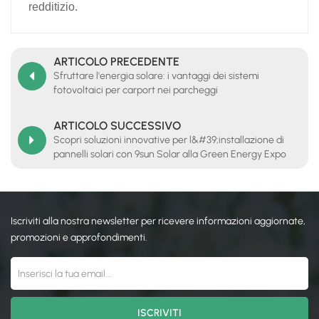
redditizio.
ARTICOLO PRECEDENTE
Sfruttare l'energia solare: i vantaggi dei sistemi
fotovoltaici per carport nei parcheggi
ARTICOLO SUCCESSIVO
Scopri soluzioni innovative per l&#39;installazione di
pannelli solari con 9sun Solar alla Green Energy Expo
2025
Iscriviti alla nostra newsletter per ricevere informazioni aggiornate,
promozioni e approfondimenti.