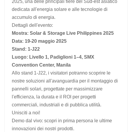
2025, una delle principali fiere del Sud-est asiatico
dedicata all'energia solare e alle tecnologie di
日本語
accumulo di energia.
한국의
Dettagli dell'evento:
Mostra: Solar & Storage Live Philippines 2025
Data: 19-20 maggio 2025
Stand: 1-J22
Luogo: Livello 1, Padiglioni 1–4, SMX
Convention Center, Manila
Allo stand 1-J22, i visitatori potranno scoprire le
nostre soluzioni all'avanguardia per il montaggio di
pannelli solari, progettate per massimizzare
l'efficienza, la durata e il ROI per progetti
commerciali, industriali e di pubblica utilità.
Unisciti a noi!
Demo dal vivo: scopri in prima persona le ultime
innovazioni dei nostri prodotti.