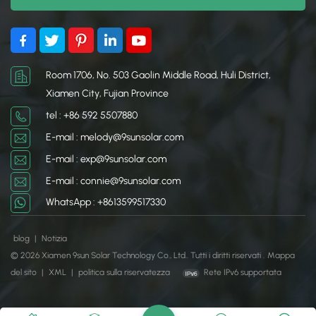
Room 1706, No. 503 Gaolin Middle Road, Huli District,
Xiamen City, Fujian Province
tel : +86 592 5507880
E-mail : melody@9sunsolar.com
E-mail : exp@9sunsolar.com
E-mail : connie@9sunsolar.com
WhatsApp : +8613599517330
blog
|
Notizia
© 2026 Xiamen 9sun Solar Technology Co., Ltd.. Tutti i diritti riservati .
Mappa
del sito
|
XML
|
politica sulla riservatezza
Rete IPv6 supportata